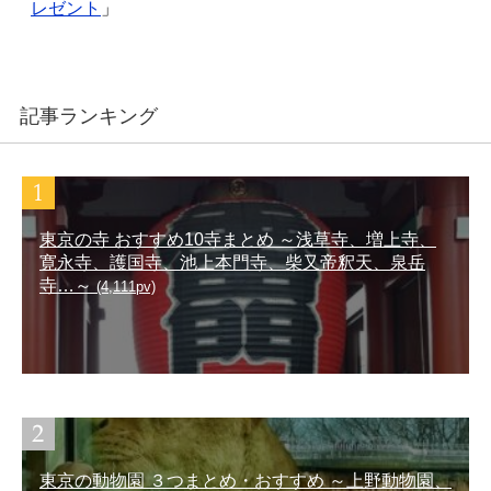
レゼント
」
記事ランキング
東京の寺 おすすめ10寺まとめ ～浅草寺、増上寺、
寛永寺、護国寺、池上本門寺、柴又帝釈天、泉岳
寺…～
(4,111pv)
東京の動物園 ３つまとめ・おすすめ ～上野動物園、