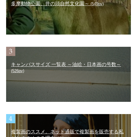
多摩動物公園、井の頭自然文化園～
(549pv)
キャンバスサイズ 一覧表 ～油絵・日本画の号数～
(526pv)
複製画のススメ。ネット通販で複製画を販売する私