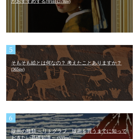
がおすすめする理由
(378pv)
そもそも絵とは何なの？ 考えたことありますか？
(365pv)
版画の種類 ～リトグラフ、版画を買うまでに知って
おきたい基礎知識～
(333pv)