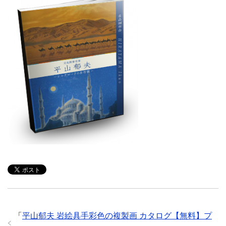
「
平山郁夫 岩絵具手彩色の複製画 カタログ【無料】プ