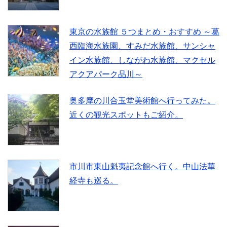
東京の水族館 ５つまとめ・おすすめ ～葛
西臨海水族園、すみだ水族館、サンシャ
イン水族館、しながわ水族館、マクセル
アクアパーク品川～
奥多摩の川合玉堂美術館へ行ってみた。
近くの観光スポットもご紹介。
市川市東山魁夷記念館へ行く。中山法華
経寺も巡る。