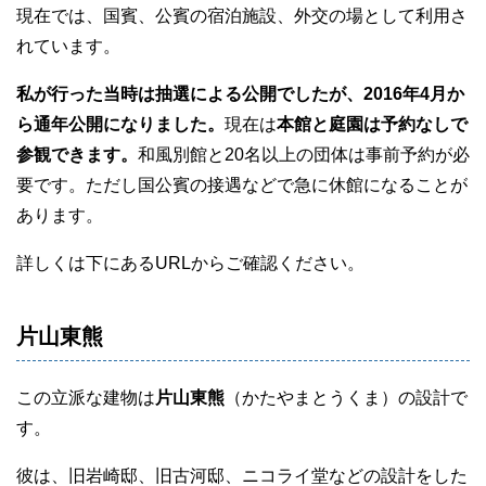
現在では、国賓、公賓の宿泊施設、外交の場として利用さ
れています。
私が行った当時は抽選による公開でしたが、2016年4月か
ら通年公開になりました。
現在は
本館と庭園は予約なしで
参観できます。
和風別館と20名以上の団体は事前予約が必
要です。ただし国公賓の接遇などで急に休館になることが
あります。
詳しくは下にあるURLからご確認ください。
片山東熊
この立派な建物は
片山東熊
（かたやまとうくま）の設計で
す。
彼は、旧岩崎邸、旧古河邸、ニコライ堂などの設計をした