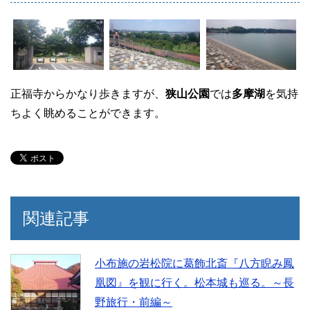
正福寺からかなり歩きますが、
狭山公園
では
多摩湖
を気持
ちよく眺めることができます。
関連記事
小布施の岩松院に葛飾北斎『八方睨み鳳
凰図』を観に行く。松本城も巡る。～長
野旅行・前編～