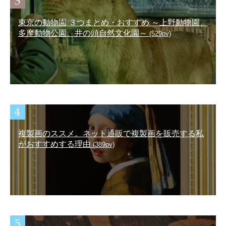
東京の動物園 ３つまとめ・おすすめ ～上野動物園、
多摩動物公園、井の頭自然文化園～
(529pv)
複製画のススメ。ネット通販で複製画を販売する私
がおすすめする理由
(389pv)