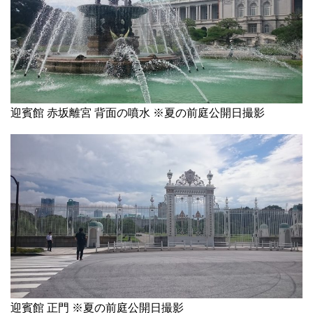
迎賓館 赤坂離宮 背面の噴水 ※夏の前庭公開日撮影
迎賓館 正門 ※夏の前庭公開日撮影