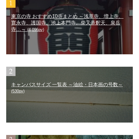
東京の寺 おすすめ10寺まとめ ～浅草寺、増上寺、
寛永寺、護国寺、池上本門寺、柴又帝釈天、泉岳
寺…～
(4,096pv)
キャンバスサイズ 一覧表 ～油絵・日本画の号数～
(530pv)