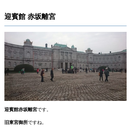
迎賓館 赤坂離宮
迎賓館赤坂離宮
です。
旧東宮御所
ですね。