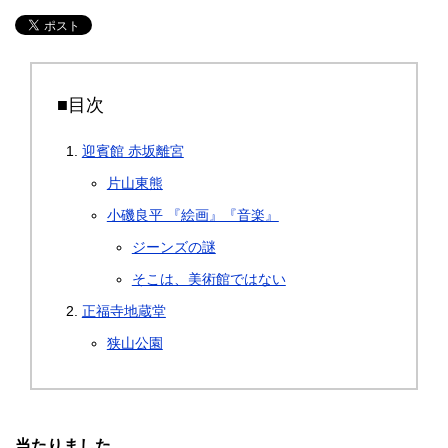
■目次
迎賓館 赤坂離宮
片山東熊
小磯良平 『絵画』『音楽』
ジーンズの謎
そこは、美術館ではない
正福寺地蔵堂
狭山公園
当たりました。