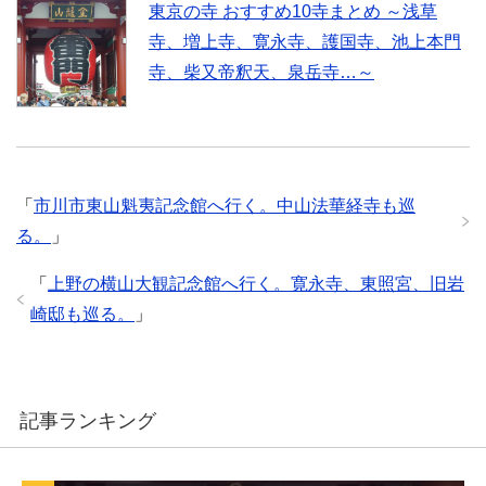
東京の寺 おすすめ10寺まとめ ～浅草
寺、増上寺、寛永寺、護国寺、池上本門
寺、柴又帝釈天、泉岳寺…～
「
市川市東山魁夷記念館へ行く。中山法華経寺も巡
る。
」
「
上野の横山大観記念館へ行く。寛永寺、東照宮、旧岩
崎邸も巡る。
」
記事ランキング