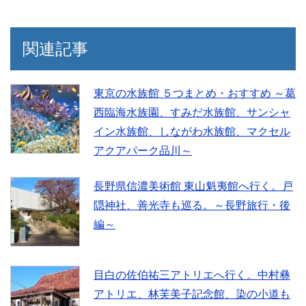
関連記事
東京の水族館 ５つまとめ・おすすめ ～葛
西臨海水族園、すみだ水族館、サンシャ
イン水族館、しながわ水族館、マクセル
アクアパーク品川～
長野県信濃美術館 東山魁夷館へ行く。戸
隠神社、善光寺も巡る。～長野旅行・後
編～
目白の佐伯祐三アトリエへ行く。中村彝
アトリエ、林芙美子記念館、染の小道も