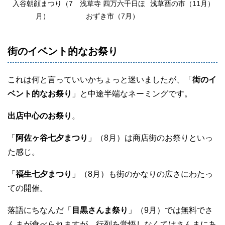
入谷朝顔まつり（7
浅草寺 四万六千日ほ
浅草酉の市（11月）
月）
おずき市（7月）
街のイベント的なお祭り
これは何と言っていいかちょっと迷いましたが、「
街のイ
ベント的なお祭り
」と中途半端なネーミングです。
出店中心のお祭り
。
「
阿佐ヶ谷七夕まつり
」（8月）は商店街のお祭りといっ
た感じ。
「
福生七夕まつり
」（8月）も街のかなりの広さにわたっ
ての開催。
落語にちなんだ「
目黒さんま祭り
」（9月）では無料でさ
んまが食べられますが、行列を覚悟しなくてはさんまにあ