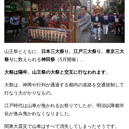
山王祭とともに、
日本三大祭り、江戸三大祭り、東京三大
祭り
に数えられる
神田祭
（5月開催）。
大祭は隔年、山王祭の大祭と交互に行なわれます
。
大祭は、神輿や行列が通過する都内の道路を交通規制して
行なう大がかりなもの。
江戸時代は山車が曳かれるお祭りでしたが、明治以降都市
化が進み曳かれなくなりました。
関東大震災で山車はすべて消失してしまったそうです。