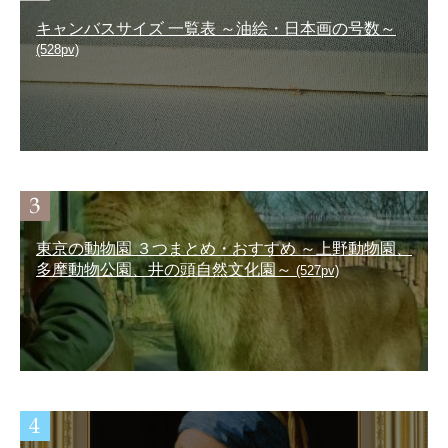
キャンバスサイズ 一覧表 ～油絵・日本画の号数～
(528pv)
東京の動物園 ３つまとめ・おすすめ ～上野動物園、
多摩動物公園、井の頭自然文化園～
(527pv)