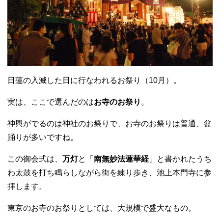
日蓮の入滅した日に行なわれるお祭り（10月）。
実は、ここで選んだのは
お寺のお祭り
。
神輿がでるのは神社のお祭りで、お寺のお祭りは普通、盆
踊りが多いですね。
この御会式は、
万灯
と「
南無妙法蓮華経
」と書かれたうち
わ太鼓を打ち鳴らしながら街を練り歩き、池上本門寺に参
拝します。
東京のお寺のお祭りとしては、大規模で盛大なもの。