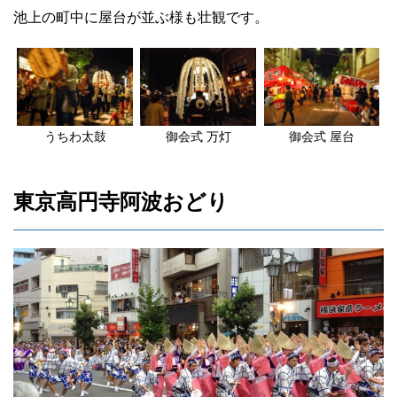
池上の町中に屋台が並ぶ様も壮観です。
うちわ太鼓
御会式 万灯
御会式 屋台
東京高円寺阿波おどり