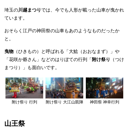
埼玉の
川越まつり
では、今でも人形が載った山車が曳かれ
ています。
おそらく江戸の神田祭の山車もあのようなものだったか
と。
曳物
（ひきもの）と呼ばれる「大鯰（おおなまず）」や
「花咲か爺さん」などのはりぼての行列「
附け祭り
（つけ
まつり）」も面白いです。
附け祭り 行列
附け祭り 大江山凱陣
神田祭 神幸行列
山王祭