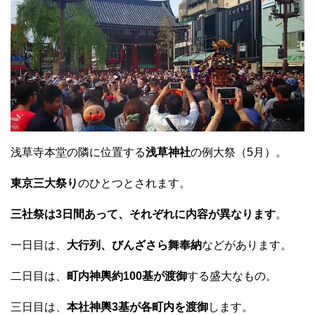
浅草寺本堂の隣に位置する
浅草神社
の例大祭（5月）。
東京三大祭り
のひとつとされます。
三社祭は3日間あって、それぞれに内容が異なります
。
一日目は、
大行列、びんざさら舞奉納
などがあります。
二日目は、
町内神輿約100基が渡御
する盛大なもの。
三日目は、
本社神輿3基が各町内を渡御
します。