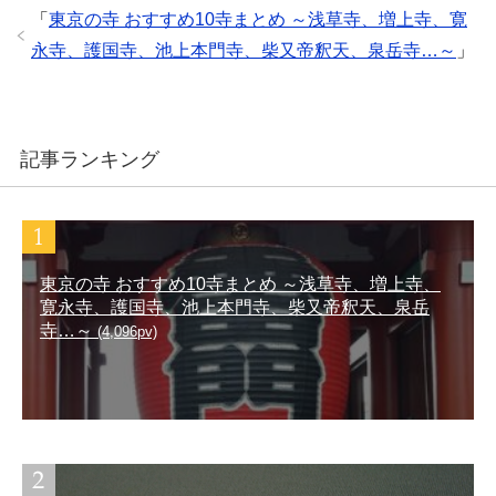
「
東京の寺 おすすめ10寺まとめ ～浅草寺、増上寺、寛
永寺、護国寺、池上本門寺、柴又帝釈天、泉岳寺…～
」
記事ランキング
東京の寺 おすすめ10寺まとめ ～浅草寺、増上寺、
寛永寺、護国寺、池上本門寺、柴又帝釈天、泉岳
寺…～
(4,096pv)