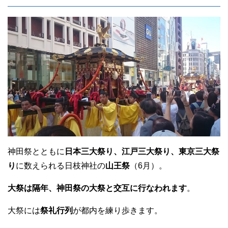
神田祭とともに
日本三大祭り、江戸三大祭り、東京三大祭
り
に数えられる日枝神社の
山王祭
（6月）。
大祭は隔年、神田祭の大祭と交互に行なわれます
。
大祭には
祭礼行列
が都内を練り歩きます。