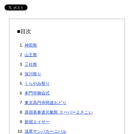
■目次
神田祭
山王祭
三社祭
深川祭り
くらやみ祭り
本門寺御会式
東京高円寺阿波おどり
原宿表参道元氣祭 スーパーよさこい
新宿エイサー
浅草サンバカーニバル