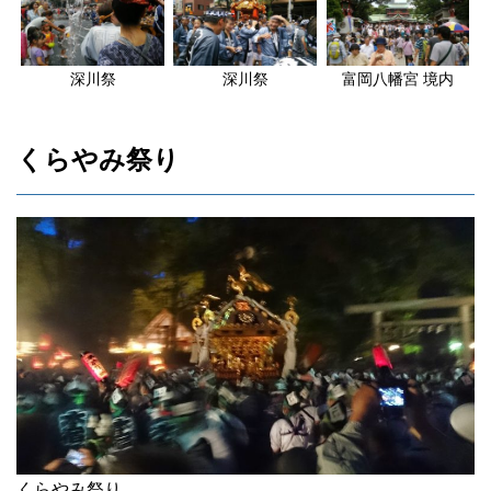
深川祭
深川祭
富岡八幡宮 境内
くらやみ祭り
くらやみ祭り