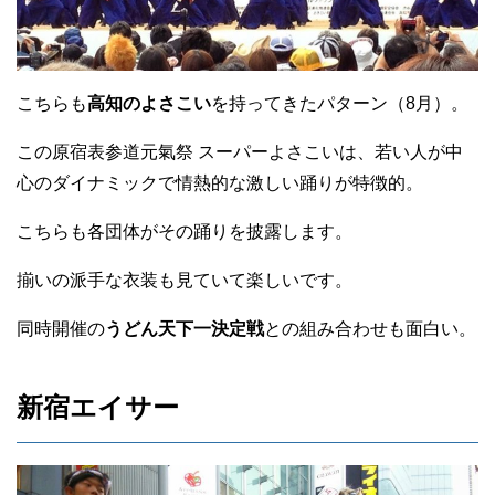
こちらも
高知のよさこい
を持ってきたパターン（8月）。
この原宿表参道元氣祭 スーパーよさこいは、若い人が中
心のダイナミックで情熱的な激しい踊りが特徴的。
こちらも各団体がその踊りを披露します。
揃いの派手な衣装も見ていて楽しいです。
同時開催の
うどん天下一決定戦
との組み合わせも面白い。
新宿エイサー