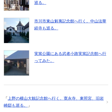
巡る。
市川市東山魁夷記念館へ行く。中山法華
経寺も巡る。
実篤公園にある武者小路実篤記念館へ行
ってみた。
「
上野の横山大観記念館へ行く。寛永寺、東照宮、旧岩
崎邸も巡る。
」