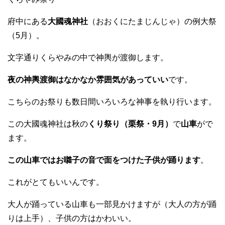
府中にある
大國魂神社
（おおくにたまじんじゃ）の例大祭
（5月）。
文字通りくらやみの中で神輿が渡御します。
夜の神輿渡御はなかなか雰囲気があっていい
です。
こちらのお祭りも数日間いろいろな神事を執り行います。
この大國魂神社は秋の
くり祭り（栗祭・9月）
で
山車
がで
ます。
この山車ではお囃子の音で面をつけた子供が踊ります
。
これがとてもいいんです。
大人が踊っている山車も一部見かけますが（大人の方が踊
りは上手）、子供の方はかわいい。