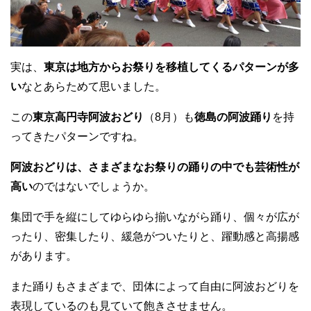
実は、
東京は地方からお祭りを移植してくるパターンが多
い
なとあらためて思いました。
この
東京高円寺阿波おどり
（8月）も
徳島の阿波踊り
を持
ってきたパターンですね。
阿波おどりは、さまざまなお祭りの踊りの中でも芸術性が
高い
のではないでしょうか。
集団で手を縦にしてゆらゆら揃いながら踊り、個々が広が
ったり、密集したり、緩急がついたりと、躍動感と高揚感
があります。
また踊りもさまざまで、団体によって自由に阿波おどりを
表現しているのも見ていて飽きさせません。