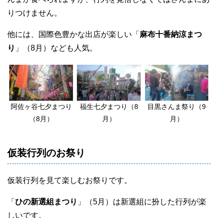
りつけません。
他には、国際色豊かな出店が楽しい「
麻布十番納涼まつ
り
」（8月）なども人気。
阿佐ヶ谷七夕まつり
福生七夕まつり（8
目黒さんま祭り（9
（8月）
月）
月）
仮装行列のお祭り
仮装行列を見て楽しむお祭りです。
「
ひの新選組まつり
」（5月）は新選組に扮した行列が楽
しいです。