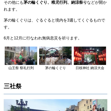
その他にも
茅の輪くぐり、稚児行列、納涼祭り
などが開か
れます。
茅の輪くぐりは、ぐるぐると境内を3週してくぐるもので
す。
6月と12月に行なわれ無病息災を祈ります。
山王祭 祭礼行列
茅の輪くぐり
日枝神社 納涼大会
三社祭