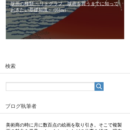
版画の種類 ～リトグラフ、版画を買うまでに知って
おきたい基礎知識～
(351pv)
検索
ブログ執筆者
美術商の時に月に数百点の絵画を取り引き。そこで複製