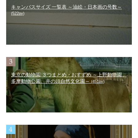
キャンバスサイズ 一覧表 ～油絵・日本画の号数～
(522pv)
東京の動物園 ３つまとめ・おすすめ ～上野動物園、
多摩動物公園、井の頭自然文化園～
(451pv)