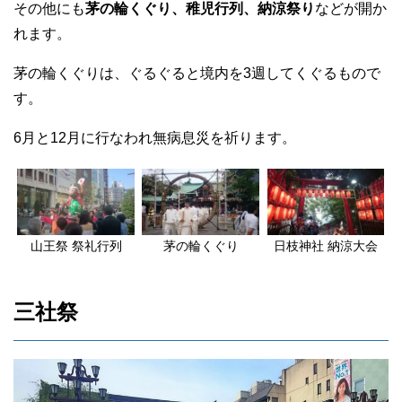
その他にも
茅の輪くぐり、稚児行列、納涼祭り
などが開か
れます。
茅の輪くぐりは、ぐるぐると境内を3週してくぐるもので
す。
6月と12月に行なわれ無病息災を祈ります。
山王祭 祭礼行列
茅の輪くぐり
日枝神社 納涼大会
三社祭