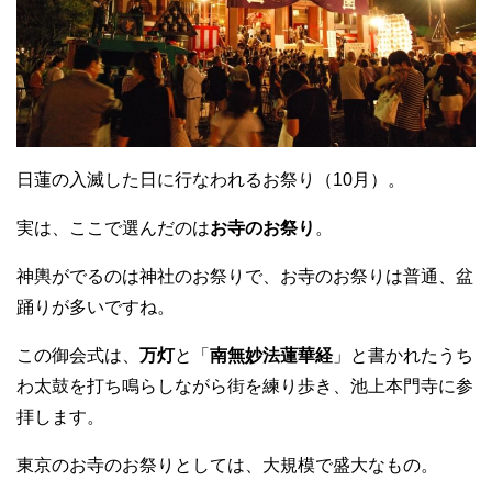
日蓮の入滅した日に行なわれるお祭り（10月）。
実は、ここで選んだのは
お寺のお祭り
。
神輿がでるのは神社のお祭りで、お寺のお祭りは普通、盆
踊りが多いですね。
この御会式は、
万灯
と「
南無妙法蓮華経
」と書かれたうち
わ太鼓を打ち鳴らしながら街を練り歩き、池上本門寺に参
拝します。
東京のお寺のお祭りとしては、大規模で盛大なもの。