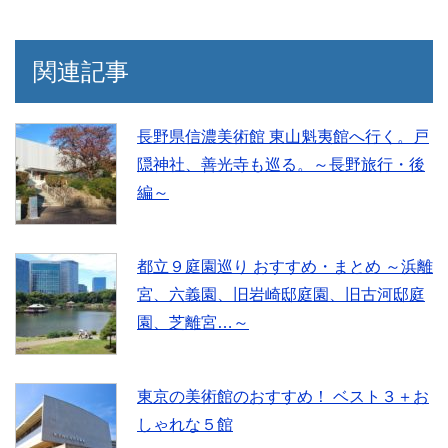
関連記事
長野県信濃美術館 東山魁夷館へ行く。戸
隠神社、善光寺も巡る。～長野旅行・後
編～
都立９庭園巡り おすすめ・まとめ ～浜離
宮、六義園、旧岩崎邸庭園、旧古河邸庭
園、芝離宮…～
東京の美術館のおすすめ！ ベスト３＋お
しゃれな５館