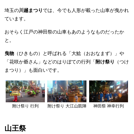
埼玉の
川越まつり
では、今でも人形が載った山車が曳かれ
ています。
おそらく江戸の神田祭の山車もあのようなものだったか
と。
曳物
（ひきもの）と呼ばれる「大鯰（おおなまず）」や
「花咲か爺さん」などのはりぼての行列「
附け祭り
（つけ
まつり）」も面白いです。
附け祭り 行列
附け祭り 大江山凱陣
神田祭 神幸行列
山王祭