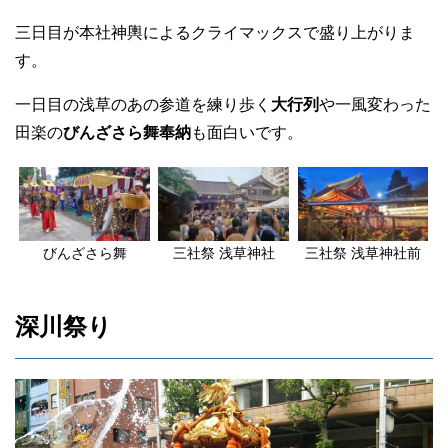
三日目が本社神輿によるクライマックスで盛り上がりま
す。
一日目の浅草のあの参道を練り歩く
大行列
や一風変わった
田楽の
びんざさら舞奉納
も面白いです。
びんざさら舞
三社祭 浅草神社
三社祭 浅草神社前
深川祭り