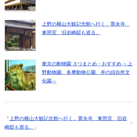
上野の横山大観記念館へ行く。寛永寺、
東照宮、旧岩崎邸も巡る。
東京の動物園 ３つまとめ・おすすめ ～上
野動物園、多摩動物公園、井の頭自然文
化園～
「
上野の横山大観記念館へ行く。寛永寺、東照宮、旧岩
崎邸も巡る。
」