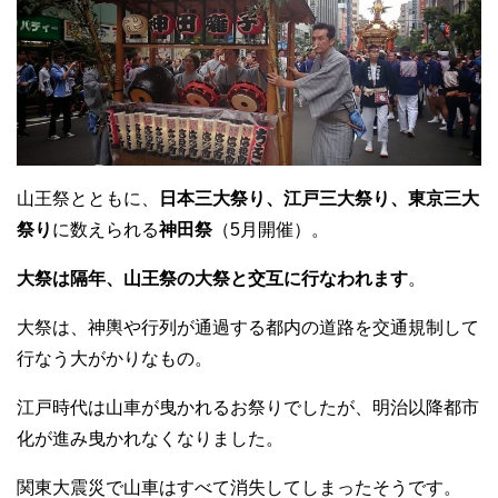
山王祭とともに、
日本三大祭り、江戸三大祭り、東京三大
祭り
に数えられる
神田祭
（5月開催）。
大祭は隔年、山王祭の大祭と交互に行なわれます
。
大祭は、神輿や行列が通過する都内の道路を交通規制して
行なう大がかりなもの。
江戸時代は山車が曳かれるお祭りでしたが、明治以降都市
化が進み曳かれなくなりました。
関東大震災で山車はすべて消失してしまったそうです。