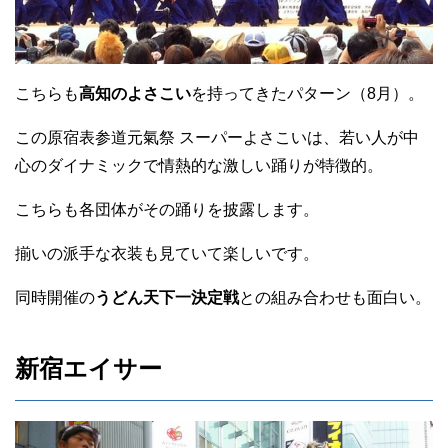
こちらも
高知のよさこい
を持ってきたパターン（8月）。
この原宿表参道元氣祭 スーパーよさこいは、若い人が中
心のダイナミックで情熱的な激しい踊りが特徴的。
こちらも各団体がその踊りを披露します。
揃いの派手な衣装も見ていて楽しいです。
同時開催の
うどん天下一決定戦
との組み合わせも面白い。
新宿エイサー