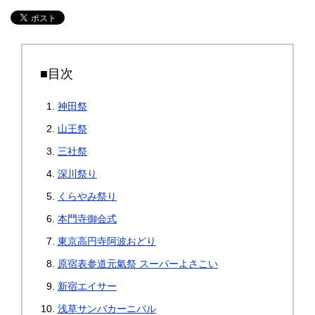
■目次
神田祭
山王祭
三社祭
深川祭り
くらやみ祭り
本門寺御会式
東京高円寺阿波おどり
原宿表参道元氣祭 スーパーよさこい
新宿エイサー
浅草サンバカーニバル