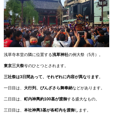
浅草寺本堂の隣に位置する
浅草神社
の例大祭（5月）。
東京三大祭り
のひとつとされます。
三社祭は3日間あって、それぞれに内容が異なります
。
一日目は、
大行列、びんざさら舞奉納
などがあります。
二日目は、
町内神輿約100基が渡御
する盛大なもの。
三日目は、
本社神輿3基が各町内を渡御
します。