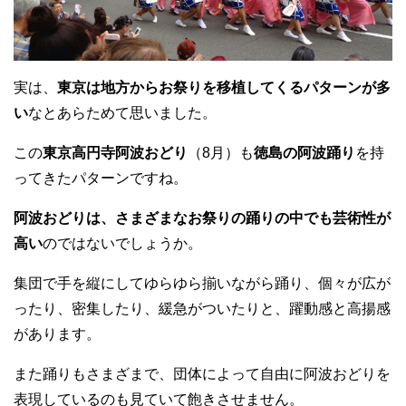
実は、
東京は地方からお祭りを移植してくるパターンが多
い
なとあらためて思いました。
この
東京高円寺阿波おどり
（8月）も
徳島の阿波踊り
を持
ってきたパターンですね。
阿波おどりは、さまざまなお祭りの踊りの中でも芸術性が
高い
のではないでしょうか。
集団で手を縦にしてゆらゆら揃いながら踊り、個々が広が
ったり、密集したり、緩急がついたりと、躍動感と高揚感
があります。
また踊りもさまざまで、団体によって自由に阿波おどりを
表現しているのも見ていて飽きさせません。