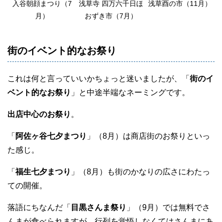
入谷朝顔まつり（7
浅草寺 四万六千日ほ
浅草酉の市（11月）
月）
おずき市（7月）
街のイベント的なお祭り
これは何と言っていいかちょっと迷いましたが、「
街のイ
ベント的なお祭り
」と中途半端なネーミングです。
出店中心のお祭り
。
「
阿佐ヶ谷七夕まつり
」（8月）は商店街のお祭りといっ
た感じ。
「
福生七夕まつり
」（8月）も街のかなりの広さにわたっ
ての開催。
落語にちなんだ「
目黒さんま祭り
」（9月）では無料でさ
んまが食べられますが、行列を覚悟しなくてはさんまにあ