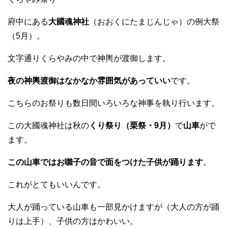
府中にある
大國魂神社
（おおくにたまじんじゃ）の例大祭
（5月）。
文字通りくらやみの中で神輿が渡御します。
夜の神輿渡御はなかなか雰囲気があっていい
です。
こちらのお祭りも数日間いろいろな神事を執り行います。
この大國魂神社は秋の
くり祭り（栗祭・9月）
で
山車
がで
ます。
この山車ではお囃子の音で面をつけた子供が踊ります
。
これがとてもいいんです。
大人が踊っている山車も一部見かけますが（大人の方が踊
りは上手）、子供の方はかわいい。