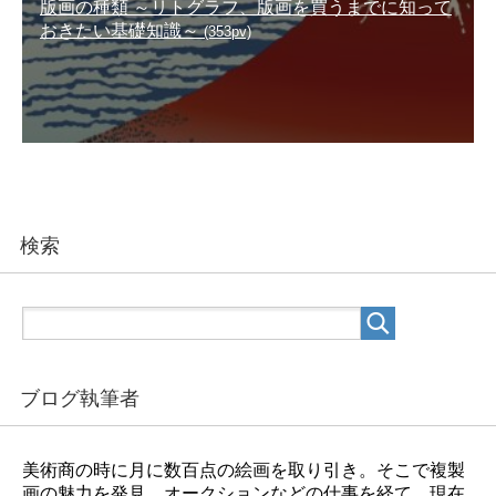
版画の種類 ～リトグラフ、版画を買うまでに知って
おきたい基礎知識～
(353pv)
検索
ブログ執筆者
美術商の時に月に数百点の絵画を取り引き。そこで複製
画の魅力を発見。オークションなどの仕事を経て、現在