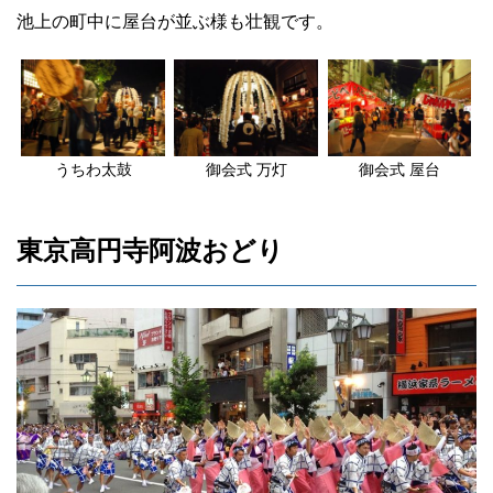
池上の町中に屋台が並ぶ様も壮観です。
うちわ太鼓
御会式 万灯
御会式 屋台
東京高円寺阿波おどり