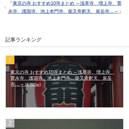
「
東京の寺 おすすめ10寺まとめ ～浅草寺、増上寺、寛
永寺、護国寺、池上本門寺、柴又帝釈天、泉岳寺…～
」
記事ランキング
東京の寺 おすすめ10寺まとめ ～浅草寺、増上寺、
寛永寺、護国寺、池上本門寺、柴又帝釈天、泉岳
寺…～
(4,092pv)