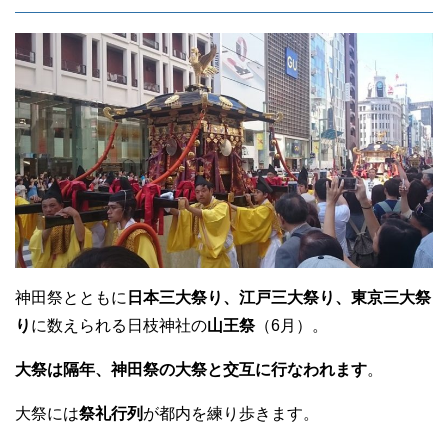
神田祭とともに
日本三大祭り、江戸三大祭り、東京三大祭
り
に数えられる日枝神社の
山王祭
（6月）。
大祭は隔年、神田祭の大祭と交互に行なわれます
。
大祭には
祭礼行列
が都内を練り歩きます。