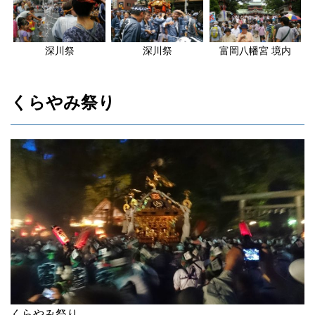
深川祭
深川祭
富岡八幡宮 境内
くらやみ祭り
くらやみ祭り