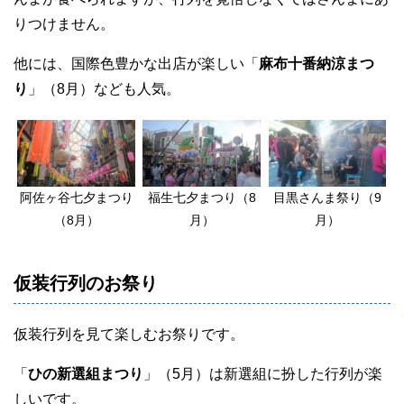
りつけません。
他には、国際色豊かな出店が楽しい「
麻布十番納涼まつ
り
」（8月）なども人気。
阿佐ヶ谷七夕まつり
福生七夕まつり（8
目黒さんま祭り（9
（8月）
月）
月）
仮装行列のお祭り
仮装行列を見て楽しむお祭りです。
「
ひの新選組まつり
」（5月）は新選組に扮した行列が楽
しいです。