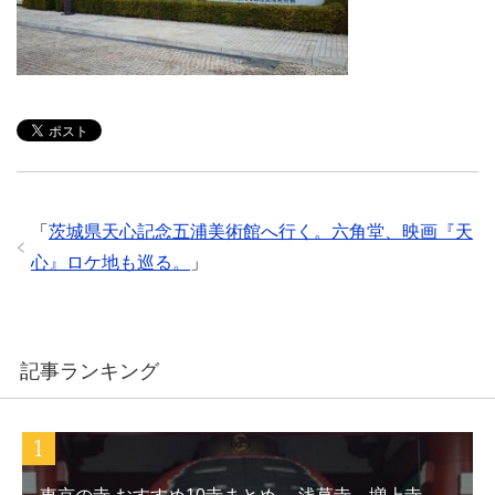
「
茨城県天心記念五浦美術館へ行く。六角堂、映画『天
心』ロケ地も巡る。
」
記事ランキング