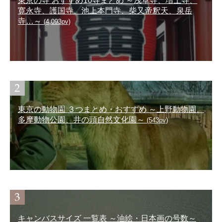
東京の寺 おすすめ10寺まとめ ～浅草寺、増上寺、
寛永寺、護国寺、池上本門寺、柴又帝釈天、泉岳
寺…～
(4,093pv)
東京の動物園 ３つまとめ・おすすめ ～上野動物園、
多摩動物公園、井の頭自然文化園～
(543pv)
キャンバスサイズ 一覧表 ～油絵・日本画の号数～