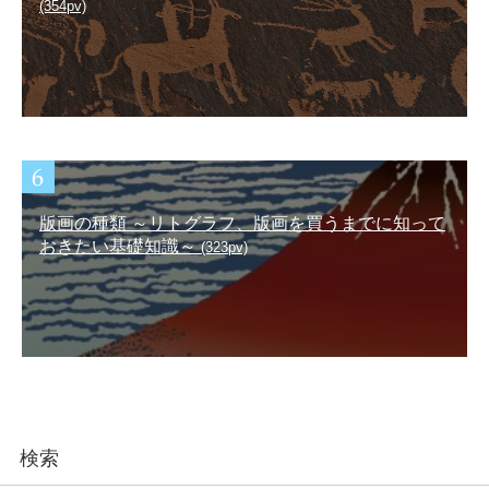
(354pv)
版画の種類 ～リトグラフ、版画を買うまでに知って
おきたい基礎知識～
(323pv)
検索