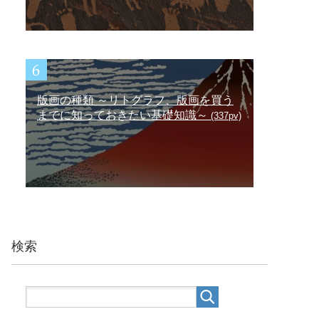
版画の種類 ～リトグラフ、版画を買う
までに知っておきたい基礎知識～
(337pv)
検索