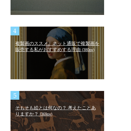
複製画のススメ。ネット通販で複製画を
販売する私がおすすめする理由
(380pv)
そもそも絵とは何なの？ 考えたことあ
りますか？
(369pv)