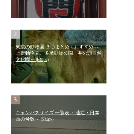
東京の動物園 ３つまとめ・おすすめ ～
上野動物園、多摩動物公園、井の頭自然
文化園～
(549pv)
キャンバスサイズ 一覧表 ～油絵・日本
画の号数～
(531pv)