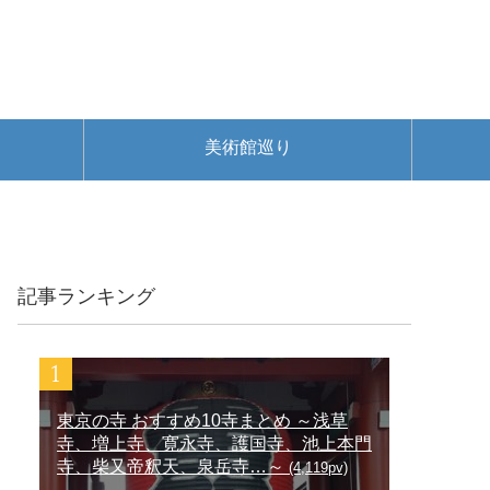
美術館巡り
記事ランキング
東京の寺 おすすめ10寺まとめ ～浅草
寺、増上寺、寛永寺、護国寺、池上本門
寺、柴又帝釈天、泉岳寺…～
(4,119pv)