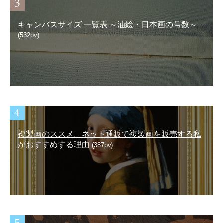
キャンバスサイズ 一覧表 ～油絵・日本画の号数～
(532pv)
複製画のススメ。ネット通販で複製画を販売する私
がおすすめする理由
(387pv)