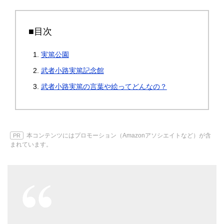
■目次
実篤公園
武者小路実篤記念館
武者小路実篤の言葉や絵ってどんなの？
本コンテンツにはプロモーション（Amazonアソシエイトなど）が含
PR
まれています。