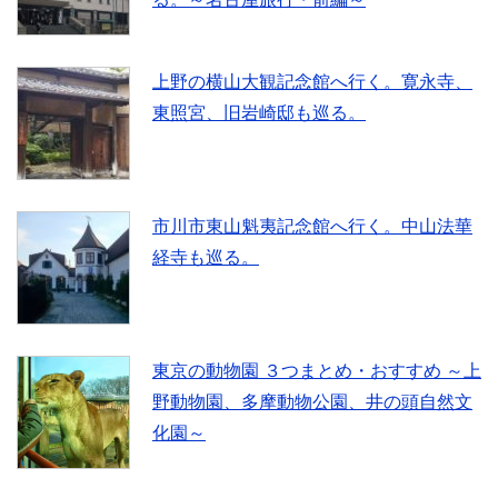
上野の横山大観記念館へ行く。寛永寺、
東照宮、旧岩崎邸も巡る。
市川市東山魁夷記念館へ行く。中山法華
経寺も巡る。
東京の動物園 ３つまとめ・おすすめ ～上
野動物園、多摩動物公園、井の頭自然文
化園～