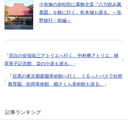
小布施の岩松院に葛飾北斎『八方睨み鳳
凰図』を観に行く。松本城も巡る。～長
野旅行・前編～
「
目白の佐伯祐三アトリエへ行く。中村彝アトリエ、林
芙美子記念館、染の小道も巡る。
」
「
目黒の東京都庭園美術館へ行く。ぐるっとパスで自然
教育園、松岡美術館、郷さくら美術館も巡る。
」
記事ランキング