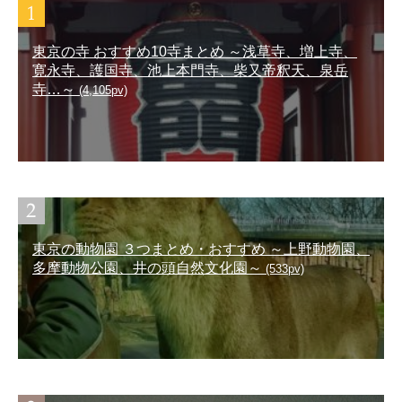
東京の寺 おすすめ10寺まとめ ～浅草寺、増上寺、
寛永寺、護国寺、池上本門寺、柴又帝釈天、泉岳
寺…～
(4,105pv)
東京の動物園 ３つまとめ・おすすめ ～上野動物園、
多摩動物公園、井の頭自然文化園～
(533pv)