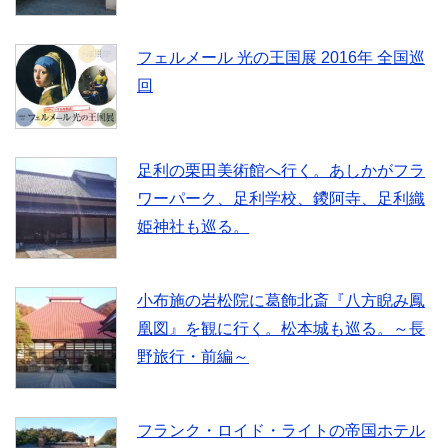
フェルメール 光の王国展 2016年 全国巡
回
足利の栗田美術館へ行く。あしかがフラ
ワーパーク、足利学校、鑁阿寺、足利織
姫神社も巡る。
小布施の岩松院に葛飾北斎『八方睨み鳳
凰図』を観に行く。松本城も巡る。～長
野旅行・前編～
フランク・ロイド・ライトの帝国ホテル