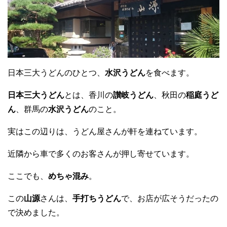
日本三大うどんのひとつ、
水沢うどん
を食べます。
日本三大うどん
とは、香川の
讃岐うどん
、秋田の
稲庭うど
ん
、群馬の
水沢うどん
のこと。
実はこの辺りは、うどん屋さんが軒を連ねています。
近隣から車で多くのお客さんが押し寄せています。
ここでも、
めちゃ混み
。
この
山源
さんは、
手打ちうどん
で、お店が広そうだったの
で決めました。