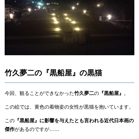
竹久夢二の『黒船屋』の黒猫
今回、観ることができなかった
竹久夢二
の
『黒船屋』
。
この絵では、黄色の着物姿の女性が黒猫を抱いています。
この
『黒船屋』に影響を与えたとも言われる近代日本画の
傑作
があるのですが……