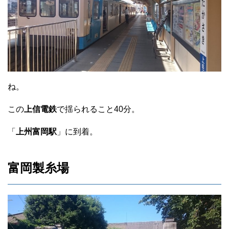
ね。
この
上信電鉄
で揺られること40分。
「
上州富岡駅
」に到着。
富岡製糸場