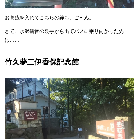
お賽銭を入れてこちらの鐘も、
ご～ん
。
さて、水沢観音の裏手から出てバスに乗り向かった先
は……
竹久夢二伊香保記念館