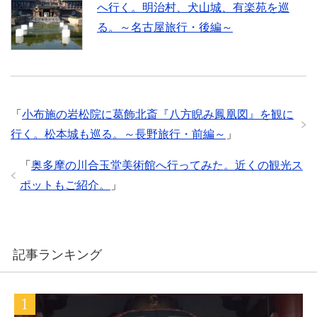
へ行く。明治村、犬山城、有楽苑を巡
る。～名古屋旅行・後編～
「
小布施の岩松院に葛飾北斎『八方睨み鳳凰図』を観に
行く。松本城も巡る。～長野旅行・前編～
」
「
奥多摩の川合玉堂美術館へ行ってみた。近くの観光ス
ポットもご紹介。
」
記事ランキング