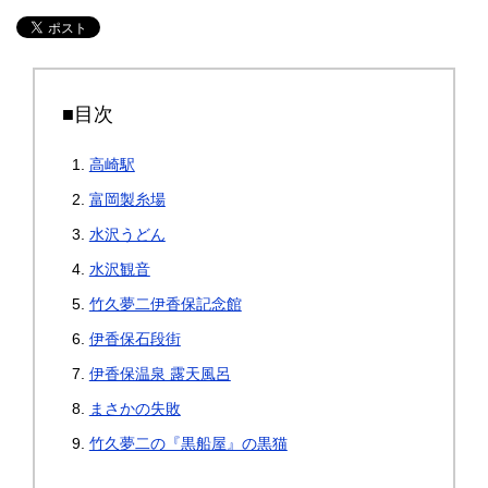
■目次
高崎駅
富岡製糸場
水沢うどん
水沢観音
竹久夢二伊香保記念館
伊香保石段街
伊香保温泉 露天風呂
まさかの失敗
竹久夢二の『黒船屋』の黒猫