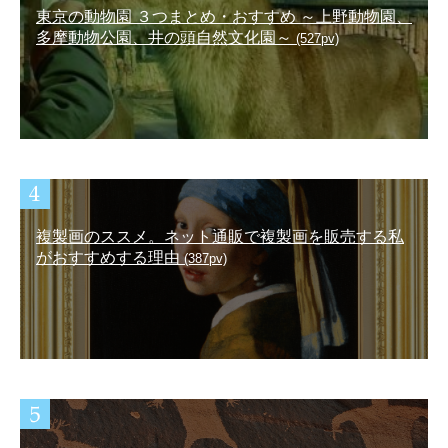
東京の動物園 ３つまとめ・おすすめ ～上野動物園、
多摩動物公園、井の頭自然文化園～
(527pv)
複製画のススメ。ネット通販で複製画を販売する私
がおすすめする理由
(387pv)