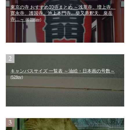
東京の寺 おすすめ10寺まとめ ～浅草寺、増上寺、
寛永寺、護国寺、池上本門寺、柴又帝釈天、泉岳
寺…～
(4,096pv)
キャンバスサイズ 一覧表 ～油絵・日本画の号数～
(528pv)