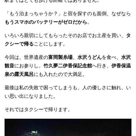
駅まではとても歩ける距離ではありません。
「もう泊まっちゃうか？」と宿を探すのも面倒、なぜなら
もうスマホのバッテリーがゼロだから
。
いろいろ親切にしてもらったそのお店でお土産を買い、
タ
クシーで帰る
ことにします。
今回は、世界遺産の
富岡製糸場
、
水沢うどん
を食べ、
水沢
観音
にお参りし、
竹久夢二伊香保記念館
へ行き、
伊香保温
泉の露天風呂
にも入れたので大満足。
最後は私の失敗で困ってしまうも、人の優しさに触れ、い
い思い出になりました。
それではタクシーで帰ります。