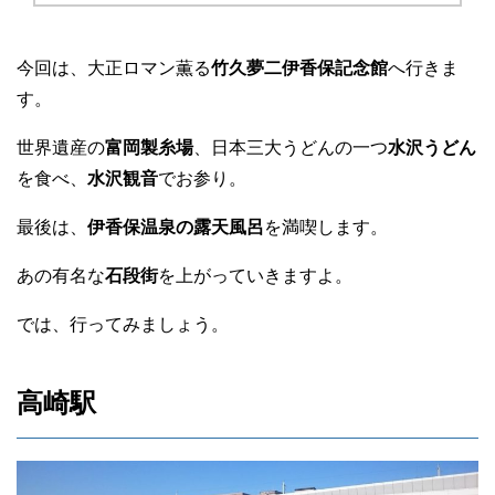
今回は、大正ロマン薫る
竹久夢二伊香保記念館
へ行きま
す。
世界遺産の
富岡製糸場
、日本三大うどんの一つ
水沢うどん
を食べ、
水沢観音
でお参り。
最後は、
伊香保温泉の露天風呂
を満喫します。
あの有名な
石段街
を上がっていきますよ。
では、行ってみましょう。
高崎駅