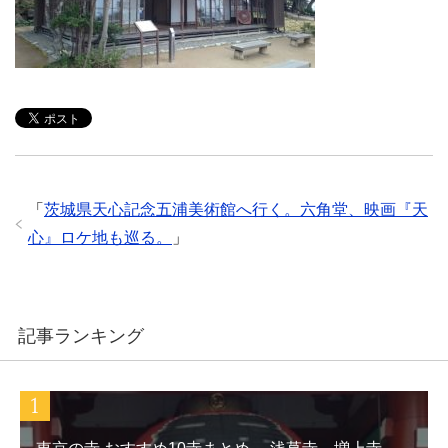
「
茨城県天心記念五浦美術館へ行く。六角堂、映画『天
心』ロケ地も巡る。
」
記事ランキング