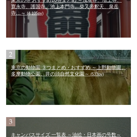
東京の寺 おすすめ10寺まとめ ～浅草寺、増上寺、
寛永寺、護国寺、池上本門寺、柴又帝釈天、泉岳
寺…～
(4,105pv)
東京の動物園 ３つまとめ・おすすめ ～上野動物園、
多摩動物公園、井の頭自然文化園～
(533pv)
キャンバスサイズ 一覧表 ～油絵・日本画の号数～