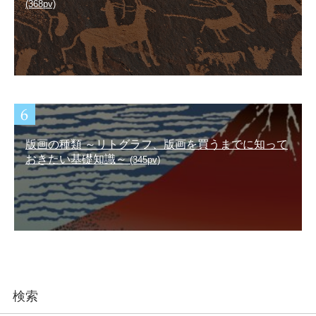
(368pv)
版画の種類 ～リトグラフ、版画を買うまでに知って
おきたい基礎知識～
(345pv)
検索