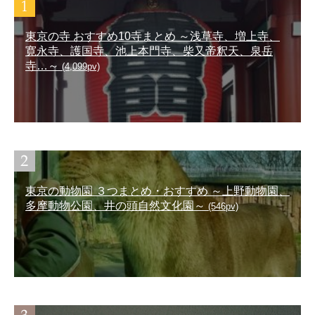
東京の寺 おすすめ10寺まとめ ～浅草寺、増上寺、
寛永寺、護国寺、池上本門寺、柴又帝釈天、泉岳
寺…～
(4,099pv)
東京の動物園 ３つまとめ・おすすめ ～上野動物園、
多摩動物公園、井の頭自然文化園～
(546pv)