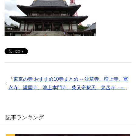
「
東京の寺 おすすめ10寺まとめ ～浅草寺、増上寺、寛
永寺、護国寺、池上本門寺、柴又帝釈天、泉岳寺…～
」
記事ランキング