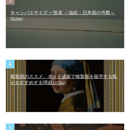
キャンバスサイズ 一覧表 ～油絵・日本画の号数～
(512pv)
複製画のススメ。ネット通販で複製画を販売する私
がおすすめする理由
(370pv)