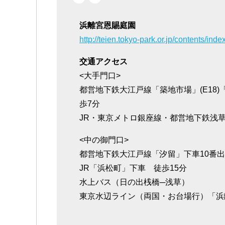
浜離宮恩賜庭園
http://teien.tokyo-park.or.jp/contents/ind
交通アクセス
<大手門口>
都営地下鉄大江戸線「築地市場」(E18)
歩7分
JR・東京メトロ銀座線・都営地下鉄浅草線「
<中の御門口>
都営地下鉄大江戸線「汐留」下車10番出
JR「浜松町」下車 徒歩15分
水上バス（日の出桟橋─浅草）
東京水辺ライン（両国・お台場行）「浜