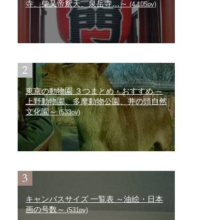
寺、柴又帝釈天、泉岳寺…～
(4,105pv)
東京の動物園 ３つまとめ・おすすめ ～
上野動物園、多摩動物公園、井の頭自然
文化園～
(533pv)
キャンバスサイズ 一覧表 ～油絵・日本
画の号数～
(531pv)