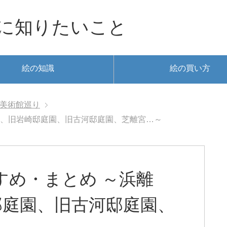
に知りたいこと
絵の知識
絵の買い方
美術館巡り
園、旧岩崎邸庭園、旧古河邸庭園、芝離宮…～
すめ・まとめ ～浜離
邸庭園、旧古河邸庭園、