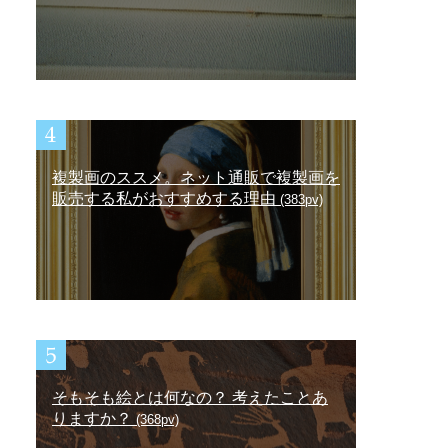
複製画のススメ。ネット通販で複製画を
販売する私がおすすめする理由
(383pv)
そもそも絵とは何なの？ 考えたことあ
りますか？
(368pv)