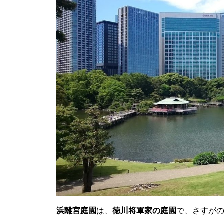
浜離宮庭園
は、
徳川将軍家の庭園
で、さすが