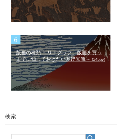
版画の種類 ～リトグラフ、版画を買う
までに知っておきたい基礎知識～
(345pv)
検索