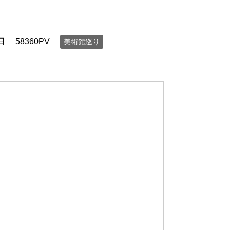
日
58360PV
美術館巡り