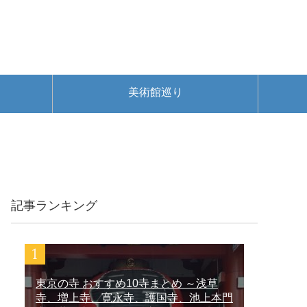
美術館巡り
記事ランキング
東京の寺 おすすめ10寺まとめ ～浅草
寺、増上寺、寛永寺、護国寺、池上本門