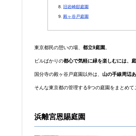
旧岩崎邸庭園
殿ヶ谷戸庭園
東京都民の憩いの場、
都立9庭園
。
ビルばかりの
都心で気軽に緑を楽しむには、
国分寺の殿ヶ谷戸庭園以外は、
山の手線周辺
そんな東京都の管理する9つの庭園をまとめて
浜離宮恩賜庭園