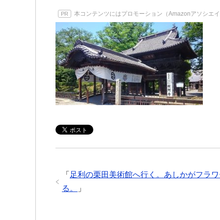
本コンテンツにはプロモーション（Amazonアソシエ
PR
「
足利の栗田美術館へ行く。あしかがフラワ
る。
」