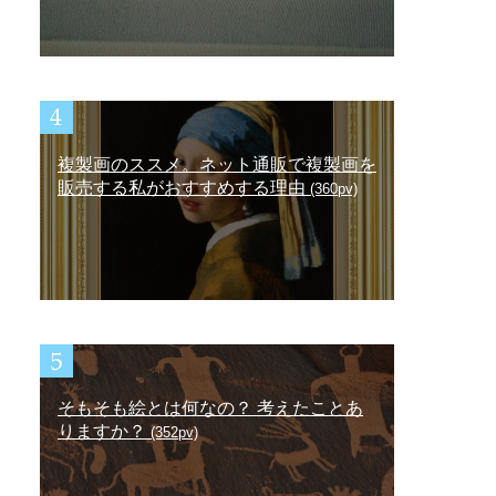
複製画のススメ。ネット通販で複製画を
販売する私がおすすめする理由
(360pv)
そもそも絵とは何なの？ 考えたことあ
りますか？
(352pv)