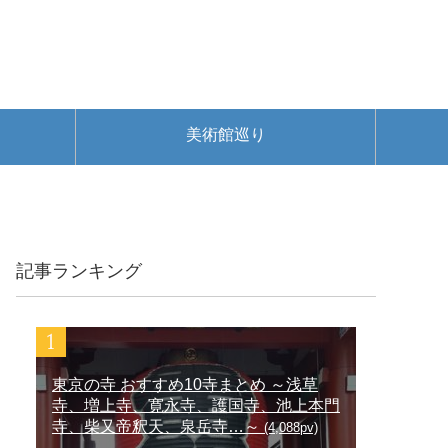
美術館巡り
記事ランキング
東京の寺 おすすめ10寺まとめ ～浅草
寺、増上寺、寛永寺、護国寺、池上本門
寺、柴又帝釈天、泉岳寺…～
(4,088pv)