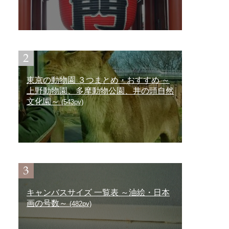
東京の動物園 ３つまとめ・おすすめ ～
上野動物園、多摩動物公園、井の頭自然
文化園～
(543pv)
キャンバスサイズ 一覧表 ～油絵・日本
画の号数～
(482pv)