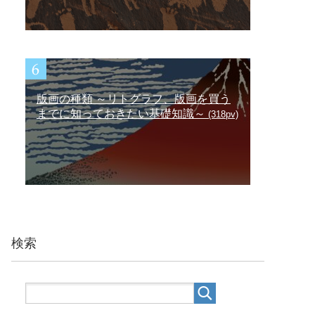
版画の種類 ～リトグラフ、版画を買う
までに知っておきたい基礎知識～
(318pv)
検索