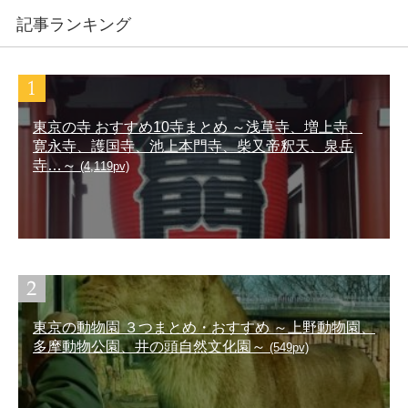
記事ランキング
東京の寺 おすすめ10寺まとめ ～浅草寺、増上寺、
寛永寺、護国寺、池上本門寺、柴又帝釈天、泉岳
寺…～
(4,119pv)
東京の動物園 ３つまとめ・おすすめ ～上野動物園、
多摩動物公園、井の頭自然文化園～
(549pv)