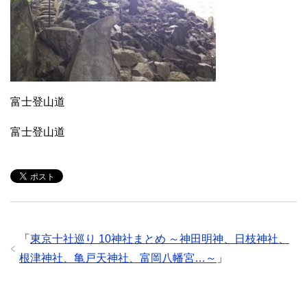
富士登山道
富士登山道
「
東京十社巡り 10神社まとめ ～神田明神、日枝神社、
根津神社、亀戸天神社、富岡八幡宮…～
」