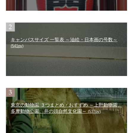
キャンバスサイズ 一覧表 ～油絵・日本画の号数～
(541pv)
東京の動物園 ３つまとめ・おすすめ ～上野動物園、
多摩動物公園、井の頭自然文化園～
(537pv)