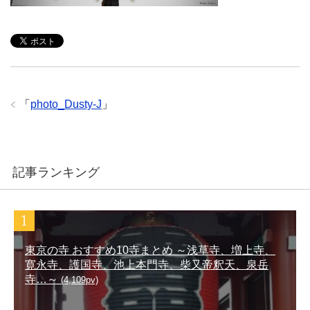
「
photo_Dusty-J
」
記事ランキング
東京の寺 おすすめ10寺まとめ ～浅草寺、増上寺、
寛永寺、護国寺、池上本門寺、柴又帝釈天、泉岳
寺…～
(4,109pv)