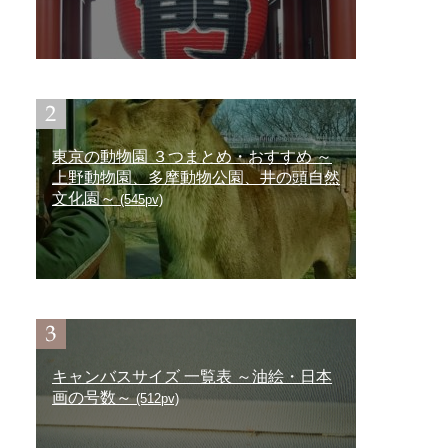
東京の動物園 ３つまとめ・おすすめ ～
上野動物園、多摩動物公園、井の頭自然
文化園～
(545pv)
キャンバスサイズ 一覧表 ～油絵・日本
画の号数～
(512pv)