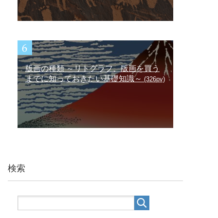
版画の種類 ～リトグラフ、版画を買う
までに知っておきたい基礎知識～
(326pv)
検索