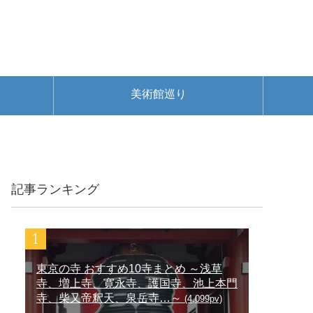
美術館巡り
記事ランキング
東京の寺 おすすめ10寺まとめ ～浅草
寺、増上寺、寛永寺、護国寺、池上本門
寺、柴又帝釈天、泉岳寺…～
(4,099pv)