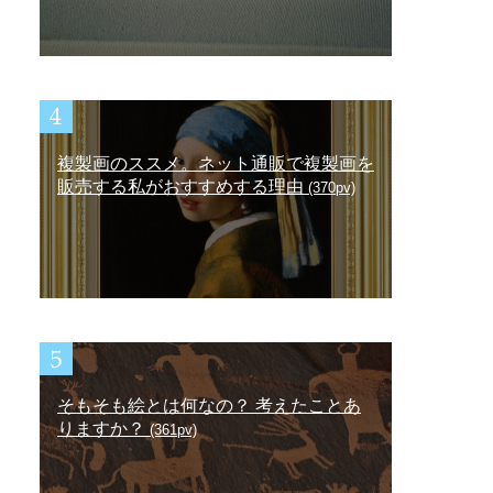
複製画のススメ。ネット通販で複製画を
販売する私がおすすめする理由
(370pv)
そもそも絵とは何なの？ 考えたことあ
りますか？
(361pv)