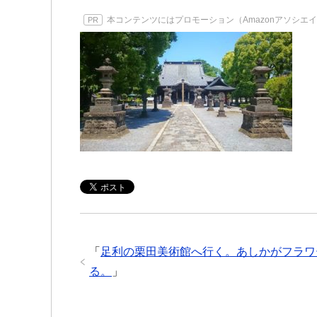
本コンテンツにはプロモーション（Amazonアソシエ
PR
「
足利の栗田美術館へ行く。あしかがフラワ
る。
」