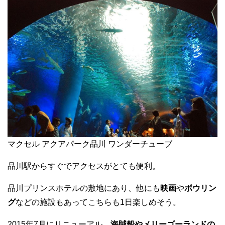
マクセル アクアパーク品川 ワンダーチューブ
品川駅からすぐでアクセスがとても便利。
品川プリンスホテルの敷地にあり、他にも
映画
や
ボウリン
グ
などの施設もあってこちらも1日楽しめそう。
2015年7月にリニューアル。
海賊船やメリーゴーランドの