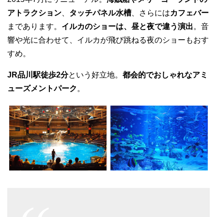
アトラクション
、
タッチパネル水槽
、さらには
カフェバー
まであります。
イルカのショーは、昼と夜で違う演出
。音
響や光に合わせて、イルカが飛び跳ねる夜のショーもおす
すめ。
JR品川駅徒歩2分
という好立地。
都会的でおしゃれなアミ
ューズメントパーク
。