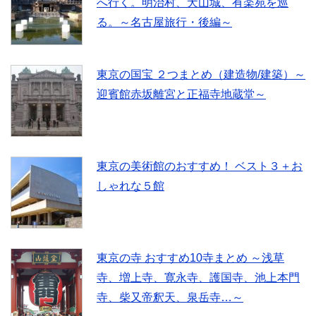
へ行く。明治村、犬山城、有楽苑を巡
る。～名古屋旅行・後編～
東京の国宝 ２つまとめ（建造物/建築）～
迎賓館赤坂離宮と正福寺地蔵堂～
東京の美術館のおすすめ！ ベスト３＋お
しゃれな５館
東京の寺 おすすめ10寺まとめ ～浅草
寺、増上寺、寛永寺、護国寺、池上本門
寺、柴又帝釈天、泉岳寺…～