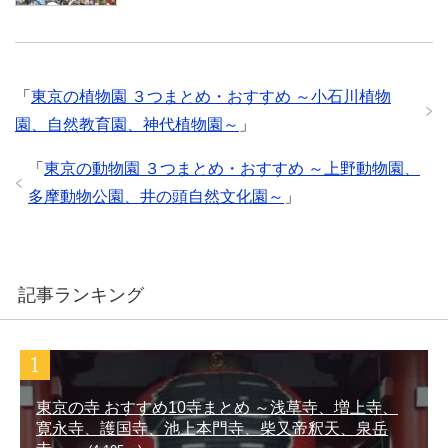
「
東京の植物園 ３つまとめ・おすすめ ～小石川植物
園、自然教育園、神代植物園～
」
「
東京の動物園 ３つまとめ・おすすめ ～上野動物園、
多摩動物公園、井の頭自然文化園～
」
記事ランキング
東京の寺 おすすめ10寺まとめ ～浅草寺、増上寺、
寛永寺、護国寺、池上本門寺、柴又帝釈天、泉岳