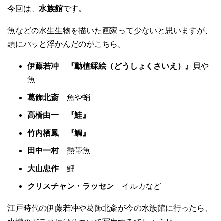
今回は、
水族館
です。
魚などの水生生物を描いた画家って少ないと思いますが、
頭にパッと浮かんだのがこちら。
伊藤若冲 『動植綵絵（どうしょくさいえ）』
貝や
魚
葛飾北斎
魚や蛸
高橋由一 『鮭』
竹内栖鳳 『鯛』
田中一村
熱帯魚
大山忠作
鯉
クリスチャン・ラッセン
イルカなど
江戸時代の伊藤若冲や葛飾北斎が今の水族館に行ったら、