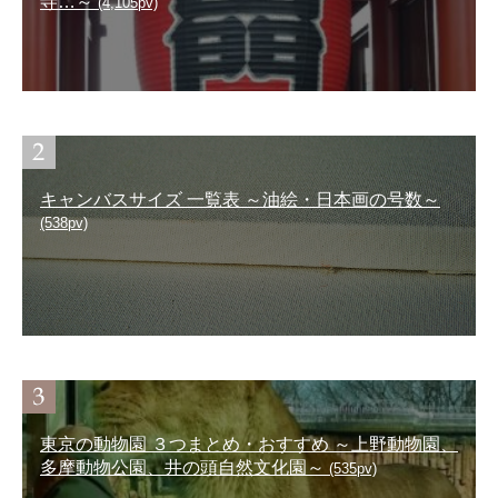
寺…～
(4,105pv)
キャンバスサイズ 一覧表 ～油絵・日本画の号数～
(538pv)
東京の動物園 ３つまとめ・おすすめ ～上野動物園、
多摩動物公園、井の頭自然文化園～
(535pv)