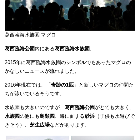
葛西臨海水族園 マグロ
葛西臨海公園
内にある
葛西臨海水族園
。
2015年に葛西臨海水族園のシンボルでもあったマグロの
かなしいニュースが流れました。
2016年現在では、「
奇跡の1匹
」と新しいマグロの仲間た
ちが泳いでいるそうです。
水族園も大きいのですが、
葛西臨海公園
がとても大きく、
水族園
の他にも
鳥類園
、海に面する
砂浜
（子供も水遊びで
きそう）、
芝生広場
などがあります。